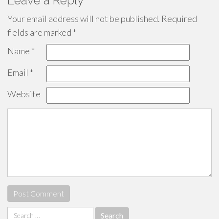
Leave a Reply
Your email address will not be published.
Required
fields are marked
*
Name
*
Email
*
Website
Search