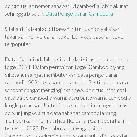
pengeluaran nomor sahabat4d cambodia lebih akurat
sehingga bisa JP.
Data Pengeluaran Cambodia
Silakan klik tombol di bawah ini untuk menyaksikan
tayangan Pengeluaran togel Lengkap pasaran togel
terpopuler:
Data Live ini adalah hasil asli dari situs data cambodia
togel 2021. Dalam permainan togel Cambodia yang
diketahui sangat membutuhkan data pengeluaran
cambodia 2021 lengkap setiap hari. Pasti semua data
sahabat sangat menginginkan sebuah situs informasi
data paito cambodia warna atau paito warna cambodia
lengkap dan sah. Untuk itu semua pecinta togel harus
berkunjung ke situs data sahabat cambodia yang
memberikan informasi hasil keluaran Cambodia hari ini
tercepat 2023. Berhubungan dengan situs
Cambodianey swimming pools yang sulit dibuka kalau