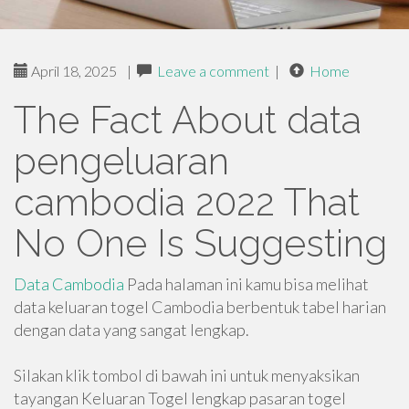
April 18, 2025
|
Leave a comment
|
Home
The Fact About data
pengeluaran
cambodia 2022 That
No One Is Suggesting
Data Cambodia
Pada halaman ini kamu bisa melihat
data keluaran togel Cambodia berbentuk tabel harian
dengan data yang sangat lengkap.
Silakan klik tombol di bawah ini untuk menyaksikan
tayangan Keluaran Togel lengkap pasaran togel