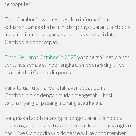
terpopuler:
Toto Cambodia wla memberikan informasi hasil
keluaran Cambodia hari ini dan pengeluaran Cambodia
malam ini tercepat yang dapat di akses dari data
Cambodia 6d tercepat.
Data Keluaran Cambodia 2025
yang tersaji setiap hari
tentunya semua sumber angka Cambodia 6 digit live
diambil dari Cambodia pools :
yang tujuan utamanya ialah agar sobat pemain
Cambodia bisa dengan mudah mengetahui hasil
taruhan yang di pasang menang atau kalah.
com, maka tabel data angka pengeluaran Cambodia
wla yang ada di bawah akan secepat kilat menayangkan
hasil live Cambodia wla 4d tersebut ke pada member