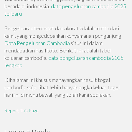
berada di indonesia.
data pengeluaran cambodia 2025
terbaru
Pengeluaran tercepat dan akurat adalah motto dari
kami, yang mengedepankan kenyamanan pengunjung
Data Pengeluaran Cambodia
situs ini dalam
mendapatkan hasil toto. Berikut ini adalah tabel
keluaran cambodia.
data pengeluaran cambodia 2025
lengkap
Dihalaman ini khusus menayangkan result togel
cambodia saja, lihat lebih banyak angka keluar togel
hari ini di menu bawah yang telah kami sediakan.
Report This Page