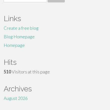
for:
Links
Create a free blog
Blog Homepage
Homepage
Hits
510
Visitors at this page
Archives
August 2026